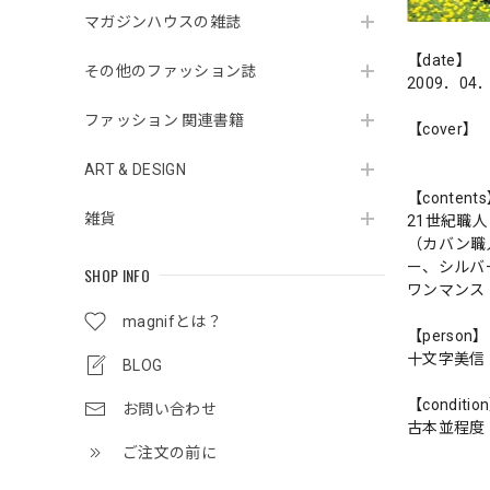
マガジンハウスの雑誌
【date】
その他のファッション誌
2009．04
ファッション 関連書籍
【cover】
ART & DESIGN
【content
雑貨
21世紀職
（カバン職
ー、シルバ
SHOP INFO
ワンマンス
magnifとは？
【person】
十文字美信
BLOG
【conditio
お問い合わせ
古本並程度
ご注文の前に