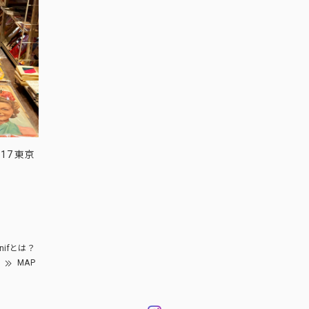
17 東京
nifとは？
MAP