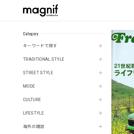
Category
キーワードで探す
TRADITIONAL STYLE
STREET STYLE
MODE
CULTURE
LIFESTYLE
海外の雑誌