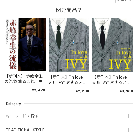
関連商品？
【新刊本】 赤峰幸生
【新刊本】“In love
【新刊本】“In love
の流儀 着ること、生
with IVY” 恋するアイ
with IVY” 恋するアイ
きること
ビー / Kay Standard
ビー Director's cut /
¥2,420
¥2,200
¥3,960
Style
Enlarged & Revised
Edition 増補改訂版/
Category
Kay Standard Style
キーワードで探す
TRADITIONAL STYLE