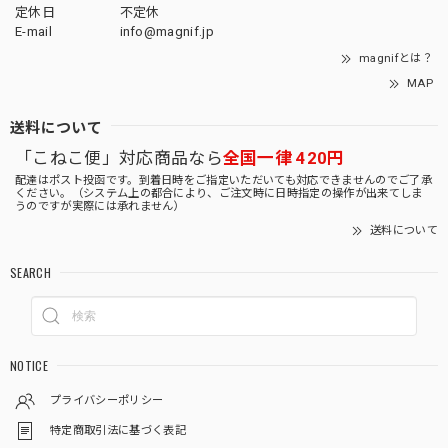
定休日
不定休
E-mail
info@magnif.jp
magnifとは？
MAP
送料について
「こねこ便」対応商品なら
全国一律 420円
配達はポスト投函です。到着日時をご指定いただいても対応できませんのでご了承
ください。（システム上の都合により、ご注文時に日時指定の操作が出来てしま
うのですが実際には承れません）
送料について
SEARCH
NOTICE
プライバシーポリシー
特定商取引法に基づく表記