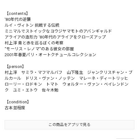
【contents】
'80年代の逆襲
ルイ・ヴィトン 挑戦する伝統
ミニマルでストイックなヨウジヤマモトのアバンギャルド
アライアの造形力 '80年代のアライアをクローズアップ
村上淳 青と赤を巡るぼくの考察
“モーリス・レノマ”のある彼女の部屋
2001年春夏パリ・オートクチュールコレクション
【person】
村上淳 サミラ・マフマルバフ 山下隆生 ジャンクリスチャン・ブ
ルカール ドリス・ヴァン・ノッテン マレーネ・ディートリッヒ
ローリー・ロドキン トマト ウォルター・ヴァン・ベイレンドン
ク ユミ・エトウ 佐々木勉
【condition】
古本並程度
この商品をアプリで見る