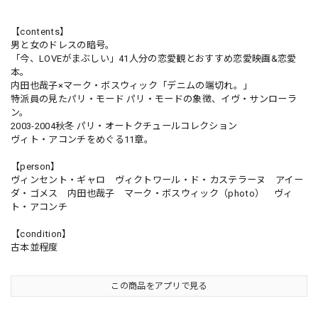
【contents】
男と女のドレスの暗号。
「今、LOVEがまぶしい」41人分の恋愛観とおすすめ恋愛映画&恋愛
本。
内田也哉子×マーク・ボスウィック「デニムの端切れ。」
特派員の見たパリ・モード パリ・モードの象徴、イヴ・サンローラ
ン。
2003-2004秋冬 パリ・オートクチュールコレクション
ヴィト・アコンチをめぐる11章。
【person】
ヴィンセント・ギャロ ヴィクトワール・ド・カステラーヌ アイー
ダ・ゴメス 内田也哉子 マーク・ボスウィック（photo） ヴィ
ト・アコンチ
【condition】
古本並程度
この商品をアプリで見る