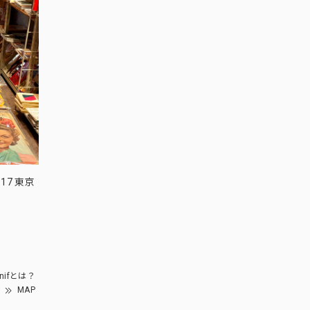
17 東京
nifとは？
MAP