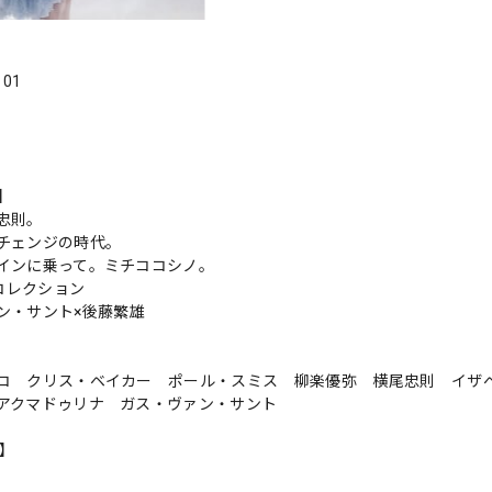
．01
s】
忠則。
チェンジの時代。
インに乗って。ミチココシノ。
冬コレクション
ン・サント×後藤繁雄
コ クリス・ベイカー ポール・スミス 柳楽優弥 横尾忠則 イザ
アクマドゥリナ ガス・ヴァン・サント
n】