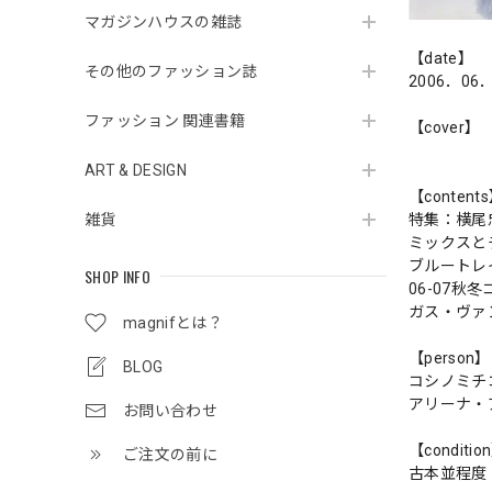
マガジンハウスの雑誌
【date】
その他のファッション誌
2006．06
ファッション 関連書籍
【cover】
ART & DESIGN
【content
雑貨
特集：横尾
ミックスと
ブルートレ
SHOP INFO
06-07秋
ガス・ヴァ
magnifとは？
【person】
BLOG
コシノミチ
アリーナ・
お問い合わせ
【conditio
ご注文の前に
古本並程度