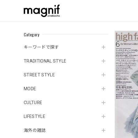
Category
キーワードで探す
TRADITIONAL STYLE
STREET STYLE
MODE
CULTURE
LIFESTYLE
海外の雑誌