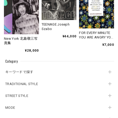
TEENAGE Joseph
Szabo
FOR EVERY MINUTE
¥44,000
YOU ARE ANGRY YOU
New York 北島敬三写
LOSE SIXTY
真集
¥7,000
SECONDS OF
¥28,000
HAPPINESS
Category
キーワードで探す
TRADITIONAL STYLE
STREET STYLE
MODE