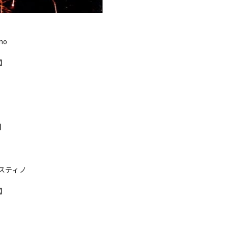
ino
r】
s】
スティノ
n】