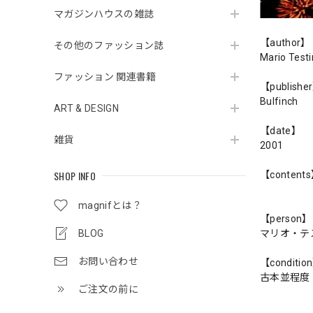
マガジンハウスの雑誌
【author】
その他のファッション誌
Mario Test
ファッション 関連書籍
【publishe
Bulfinch
ART & DESIGN
【date】
雑貨
2001
SHOP INFO
【content
magnifとは？
【person】
BLOG
マリオ・テ
お問い合わせ
【conditio
古本並程度
ご注文の前に