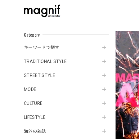
Category
キーワードで探す
TRADITIONAL STYLE
STREET STYLE
MODE
CULTURE
LIFESTYLE
海外の雑誌