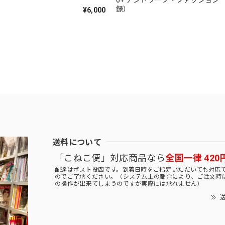
6+ アントワープ・ファッション 
録）
¥6,000
送料について
「こねこ便」対応商品なら
全国一律 420
配達はポスト投函です。到着日時をご指定いただいても対応
のでご了承ください。（システム上の都合により、ご注文時
の操作が出来てしまうのですが実際には承れません）
送