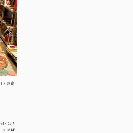
17 東京
nifとは？
MAP