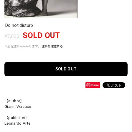
Do not disturb
SOLD OUT
¥7,000
※別途送料がかかります。
送料を確認する
SOLD OUT
Save
【author】
Gianni Versace
【publisher】
Leonardo Arte