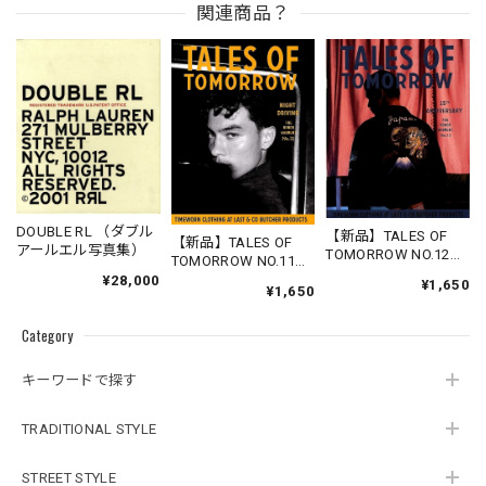
関連商品？
DOUBLE RL （ダブル
【新品】TALES OF
【新品】TALES OF
アールエル写真集）
TOMORROW NO.12
TOMORROW NO.11
“15TH
“NIGHT
¥28,000
¥1,650
¥1,650
ANNIVERSARY”（TIM
DRIVING”（TIMEWOR
EWORN CLOTHINGカ
N CLOTHINGカタログ
タログマガジン）
Category
マガジン）
キーワードで探す
TRADITIONAL STYLE
STREET STYLE