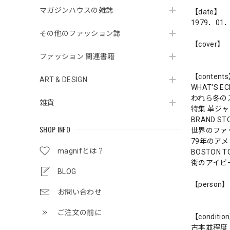
マガジンハウスの雑誌
【date】
1979．01
その他のファッション誌
【cover】
ファッション 関連書籍
【content
ART & DESIGN
WHAT'S EC
われら冬の
雑貨
特集 革ジ
BRAND STO
SHOP INFO
世界のファ
79年のア
magnifとは？
BOSTON T
街のアイビ
BLOG
【person】
お問い合わせ
ご注文の前に
【conditio
古本並程度