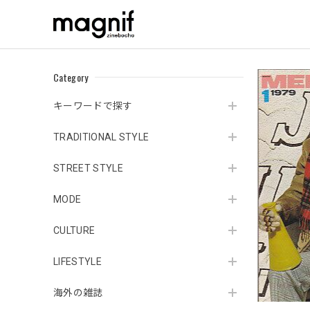
Category
キーワードで探す
TRADITIONAL STYLE
STREET STYLE
MODE
CULTURE
LIFESTYLE
海外の雑誌