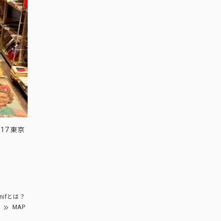
17 東京
nifとは？
MAP