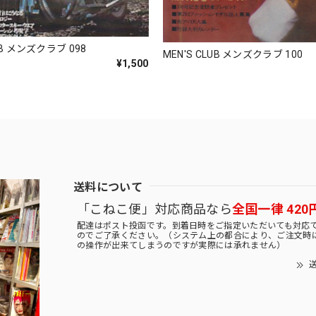
UB メンズクラブ 098
MEN'S CLUB メンズクラブ 100
¥1,500
送料について
「こねこ便」対応商品なら
全国一律 420
配達はポスト投函です。到着日時をご指定いただいても対応
のでご了承ください。（システム上の都合により、ご注文時
の操作が出来てしまうのですが実際には承れません）
送