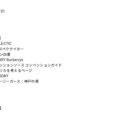
．01
s】
LECTIC
スペクテイター
ャン白書
RY Burberrys
ッションソース コンベンションガイド
メリカを考えるページ
ODAY
ーリーガース：神戸の巻
n】