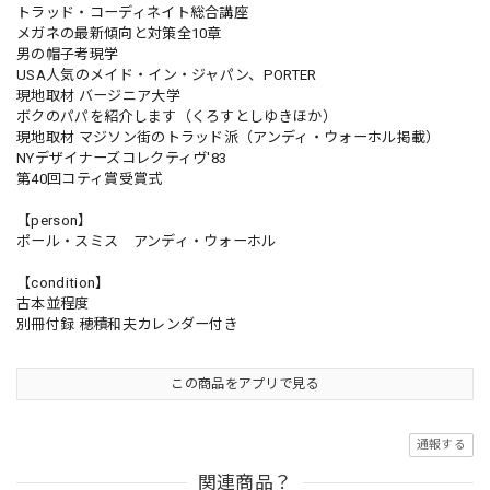
トラッド・コーディネイト総合講座
メガネの最新傾向と対策全10章
男の帽子考現学
USA人気のメイド・イン・ジャパン、PORTER
現地取材 バージニア大学
ボクのパパを紹介します（くろすとしゆきほか）
現地取材 マジソン街のトラッド派（アンディ・ウォーホル掲載）
NYデザイナーズコレクティヴ'83
第40回コティ賞受賞式
【person】
ポール・スミス アンディ・ウォーホル
【condition】
古本並程度
別冊付録 穂積和夫カレンダー付き
この商品をアプリで見る
通報する
関連商品？