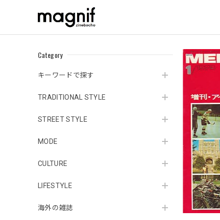
Category
キーワードで探す
TRADITIONAL STYLE
STREET STYLE
MODE
CULTURE
LIFESTYLE
海外の雑誌