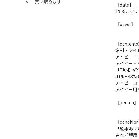
買い取ります
【date】
1973．01
【cover】
【content
増刊・アイ
アイビー・
アイビー・
「TAKE IV
J.PRESS
アイビーコ
アイビー用
【person】
【conditio
「絵本あい
古本並程度