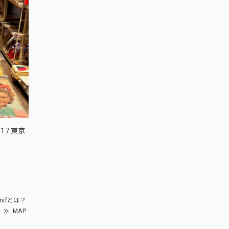
17 東京
nifとは？
MAP