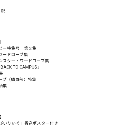
．05
s】
ビー特集号 第２集
ワードローブ集
シスター・ワードローブ集
Y BACK TO CAMPUS」
特集
ープ（購買部）特集
語集
n】
びいりいぐ」折込ポスター付き