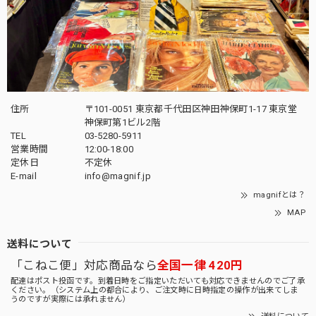
住所
〒101-0051 東京都千代田区神田神保町1-17 東京堂
神保町第1ビル2階
TEL
03-5280-5911
営業時間
12:00-18:00
定休日
不定休
E-mail
info@magnif.jp
magnifとは？
MAP
送料について
「こねこ便」対応商品なら
全国一律 420円
配達はポスト投函です。到着日時をご指定いただいても対応できませんのでご了承
ください。（システム上の都合により、ご注文時に日時指定の操作が出来てしま
うのですが実際には承れません）