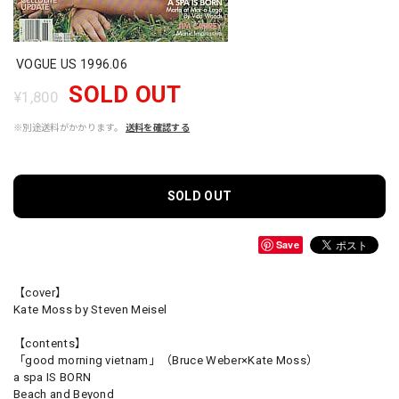
VOGUE US 1996.06
SOLD OUT
¥1,800
※別途送料がかかります。
送料を確認する
SOLD OUT
Save
【cover】
Kate Moss by Steven Meisel
【contents】
「good morning vietnam」（Bruce Weber×Kate Moss）
a spa IS BORN
Beach and Beyond