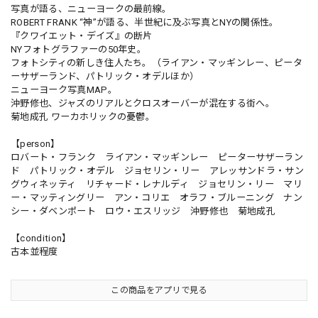
写真が語る、ニューヨークの最前線。
ROBERT FRANK “神”が語る、半世紀に及ぶ写真とNYの関係性。
『クワイエット・デイズ』の断片
NYフォトグラファーの50年史。
フォトシティの新しき住人たち。（ライアン・マッギンレー、ピータ
ーサザーランド、パトリック・オデルほか）
ニューヨーク写真MAP。
沖野修也、ジャズのリアルとクロスオーバーが混在する街へ。
菊地成孔 ワーカホリックの憂鬱。
【person】
ロバート・フランク ライアン・マッギンレー ピーターサザーラン
ド パトリック・オデル ジョセリン・リー アレッサンドラ・サン
グウィネッティ リチャード・レナルディ ジョセリン・リー マリ
ー・マッティングリー アン・コリエ オラフ・ブルーニング ナン
シー・ダベンポート ロウ・エスリッジ 沖野修也 菊地成孔
【condition】
古本並程度
この商品をアプリで見る