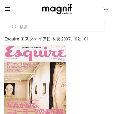
Esquire エスクァイア日本版 2007．02．01