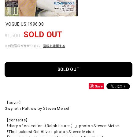
VOGUE US 1996.08
SOLD OUT
¥1,500
※別途送料がかかります。
送料を確認する
SOLD OUT
Save
【cover】
Gwyneth Paltrow by Steven Meisel
【contents】
「diary of collection（Ralph Lauren）」photos:Steven Meisel
「The Luckiest Girl Alive」photos:Steven Meisel