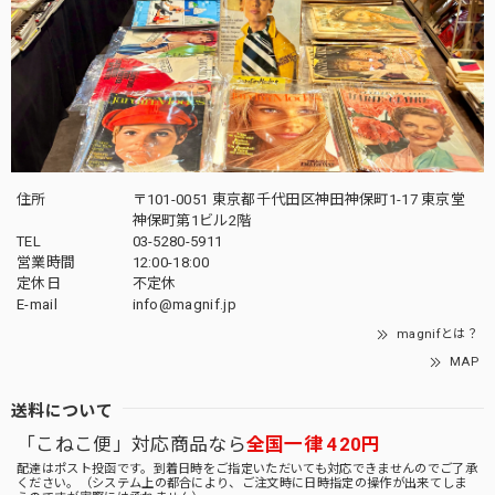
住所
〒101-0051 東京都千代田区神田神保町1-17 東京堂
神保町第1ビル2階
TEL
03-5280-5911
営業時間
12:00-18:00
定休日
不定休
E-mail
info@magnif.jp
magnifとは？
MAP
送料について
「こねこ便」対応商品なら
全国一律 420円
配達はポスト投函です。到着日時をご指定いただいても対応できませんのでご了承
ください。（システム上の都合により、ご注文時に日時指定の操作が出来てしま