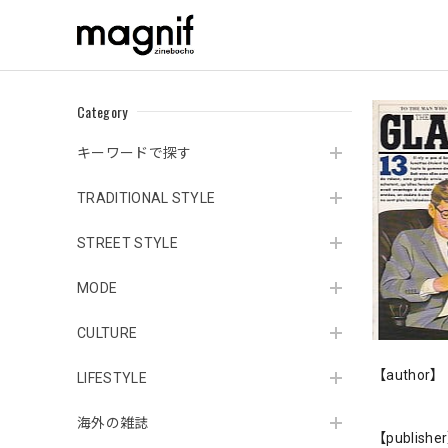
Category
キーワードで探す
TRADITIONAL STYLE
STREET STYLE
MODE
CULTURE
【author】
LIFESTYLE
海外の雑誌
【publishe