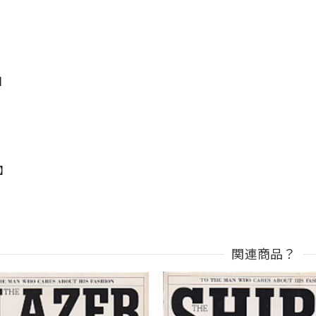
s】
n】
関連商品？