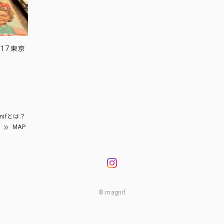
17 東京
nifとは？
MAP
© magnif