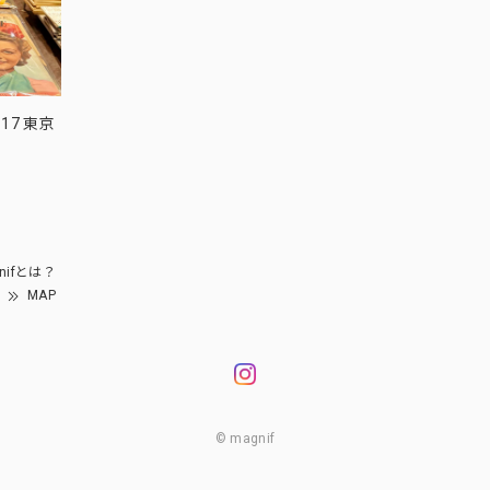
17 東京
nifとは？
MAP
© magnif