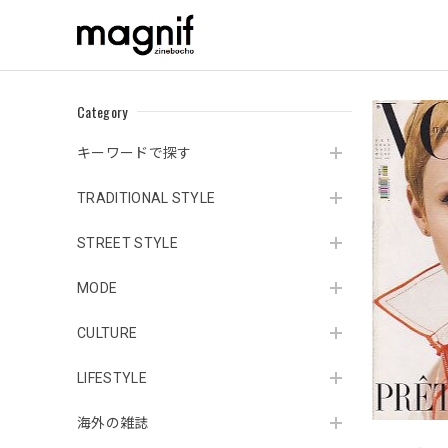
Category
キーワードで探す
TRADITIONAL STYLE
STREET STYLE
MODE
CULTURE
LIFESTYLE
海外の雑誌