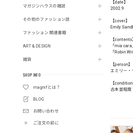
【date】
マガジンハウスの雑誌
2002.9
その他のファッション誌
【cover】
Emily Sand
ファッション 関連書籍
【content
「mia cara
ART & DESIGN
「Robin Wr
雑貨
【person】
エミリー・
SHOP INFO
【conditio
magnifとは？
古本並程度
BLOG
お問い合わせ
ご注文の前に