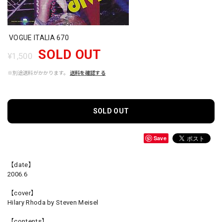
VOGUE ITALIA 670
SOLD OUT
¥1,500
※別途送料がかかります。
送料を確認する
SOLD OUT
Save
【date】
2006.6
【cover】
Hilary Rhoda by Steven Meisel
【contents】