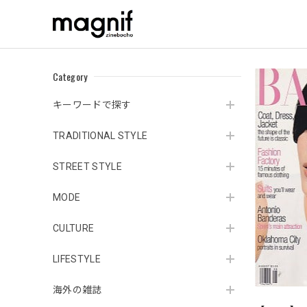
Category
キーワードで探す
TRADITIONAL STYLE
STREET STYLE
MODE
CULTURE
LIFESTYLE
海外の雑誌