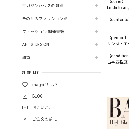
【cover】
マガジンハウスの雑誌
Linda Evang
その他のファッション誌
【content
ファッション 関連書籍
【person】
リンダ・エ
ART & DESIGN
【conditio
雑貨
古本並程度
SHOP INFO
magnifとは？
BLOG
お問い合わせ
ご注文の前に