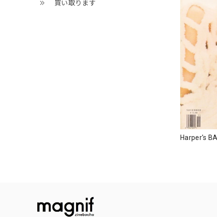
買い取ります
Harper's B