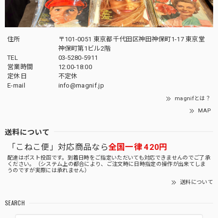
住所
〒101-0051 東京都千代田区神田神保町1-17 東京堂
神保町第1ビル2階
TEL
03-5280-5911
営業時間
12:00-18:00
定休日
不定休
E-mail
info@magnif.jp
magnifとは？
MAP
送料について
「こねこ便」対応商品なら
全国一律 420円
配達はポスト投函です。到着日時をご指定いただいても対応できませんのでご了承
ください。（システム上の都合により、ご注文時に日時指定の操作が出来てしま
うのですが実際には承れません）
送料について
SEARCH