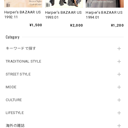
Harper's BAZAAR US
Harper's BAZAAR US
Harper's BAZAAR US
1992.11
1994.01
1993.01
¥1,500
¥1,200
¥2,000
Category
キーワードで探す
TRADITIONAL STYLE
STREET STYLE
MODE
CULTURE
LIFESTYLE
海外の雑誌