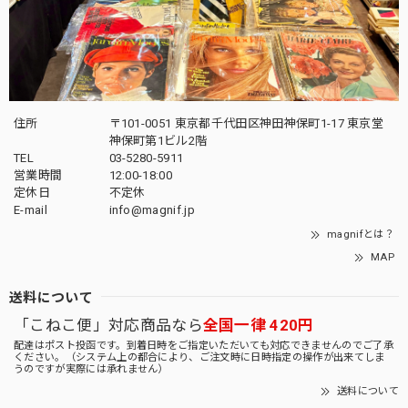
住所
〒101-0051 東京都千代田区神田神保町1-17 東京堂
神保町第1ビル2階
TEL
03-5280-5911
営業時間
12:00-18:00
定休日
不定休
E-mail
info@magnif.jp
magnifとは？
MAP
送料について
「こねこ便」対応商品なら
全国一律 420円
配達はポスト投函です。到着日時をご指定いただいても対応できませんのでご了承
ください。（システム上の都合により、ご注文時に日時指定の操作が出来てしま
うのですが実際には承れません）
送料について