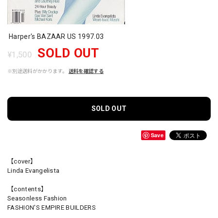
Harper's BAZAAR US 1997.03
SOLD OUT
¥1,500
※別途送料がかかります。
送料を確認する
SOLD OUT
Save
【cover】
Linda Evangelista
【contents】
Seasonless Fashion
FASHION'S EMPIRE BUILDERS