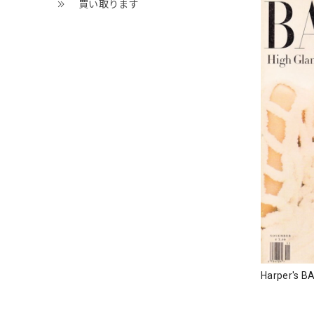
買い取ります
Harper's B