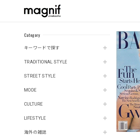
Category
キーワードで探す
TRADITIONAL STYLE
STREET STYLE
MODE
CULTURE
LIFESTYLE
海外の雑誌