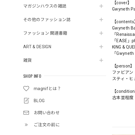
【cover】
マガジンハウスの雑誌
Gwyneth Pa
その他のファッション誌
【content
Gwyneth Ba
ファッション 関連書籍
「Renaissan
「EASE」pho
ART & DESIGN
KING & QU
「Gwyneth o
雑貨
【person】
ファビアン
SHOP INFO
スティ・ヒ
magnifとは？
【conditio
古本並程度
BLOG
お問い合わせ
ご注文の前に