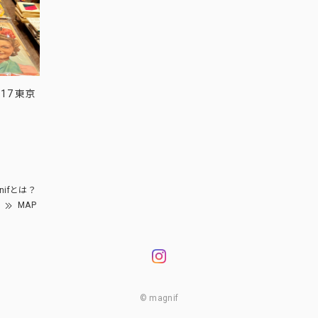
17 東京
nifとは？
MAP
© magnif