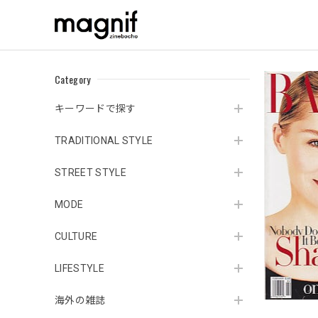
Category
キーワードで探す
TRADITIONAL STYLE
STREET STYLE
MODE
CULTURE
LIFESTYLE
海外の雑誌