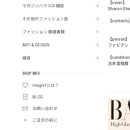
【cover】
マガジンハウスの雑誌
Sharon Sto
その他のファッション誌
【content
ファッション 関連書籍
【person】
ART & DESIGN
ファビアン
【conditio
雑貨
古本並程度
SHOP INFO
magnifとは？
BLOG
お問い合わせ
ご注文の前に