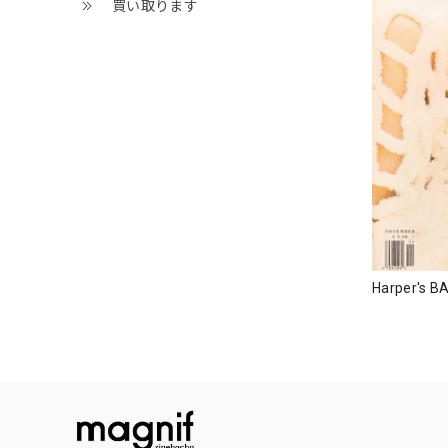
買い取ります
Harper's B