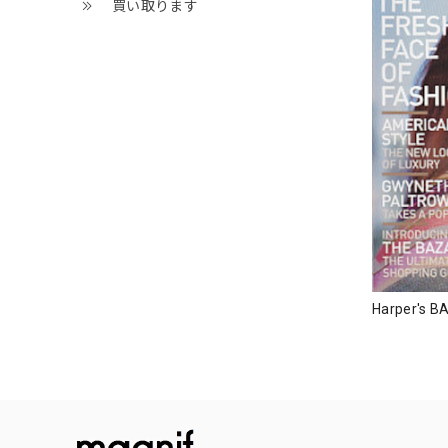
買い取ります
Harper's B