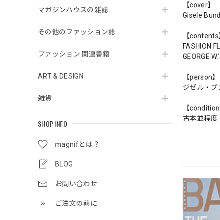
【cover】
マガジンハウスの雑誌
Gisele Bun
その他のファッション誌
【content
FASHION F
ファッション 関連書籍
GEORGE W.
ART & DESIGN
【person】
ジゼル・ブ
雑貨
【conditio
古本並程度
SHOP INFO
magnifとは？
BLOG
お問い合わせ
ご注文の前に