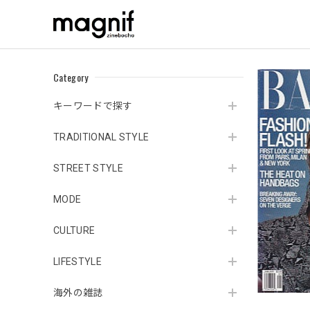
Category
キーワードで探す
TRADITIONAL STYLE
STREET STYLE
MODE
CULTURE
LIFESTYLE
海外の雑誌