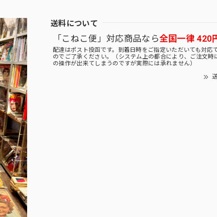
送料について
「こねこ便」対応商品なら
全国一律 420
配達はポスト投函です。到着日時をご指定いただいても対応
のでご了承ください。（システム上の都合により、ご注文時
の操作が出来てしまうのですが実際には承れません）
送