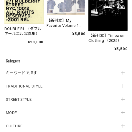
【新刊本】My
Favorite Volume 1
DOUBLE RL （ダブル
Chambray Work Shirt
¥5,500
アールエル写真集）
【新刊本】Timeworn
Clothing （2025）
¥28,000
¥5,500
Category
キーワードで探す
TRADITIONAL STYLE
STREET STYLE
MODE
CULTURE