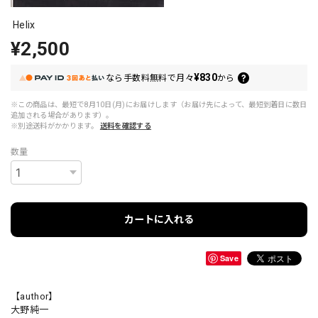
Helix
¥2,500
¥830
なら
手数料無料で
月々
から
※この商品は、最短で8月10日(月)にお届けします（お届け先によって、最短到着日に数日
追加される場合があります）。
※別途送料がかかります。
送料を確認する
数量
カートに入れる
Save
【author】
大野純一