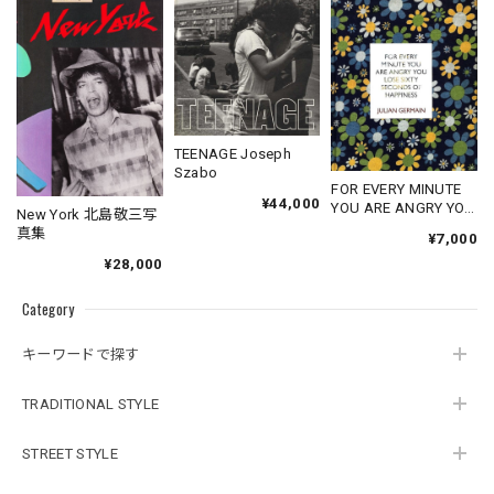
TEENAGE Joseph
Szabo
FOR EVERY MINUTE
¥44,000
YOU ARE ANGRY YOU
New York 北島敬三写
LOSE SIXTY
真集
¥7,000
SECONDS OF
¥28,000
HAPPINESS
Category
キーワードで探す
TRADITIONAL STYLE
STREET STYLE