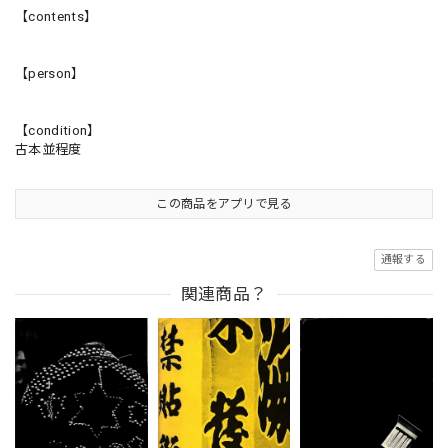
【contents】
【person】
【condition】
古本並程度
この商品をアプリで見る
通報する
関連商品？