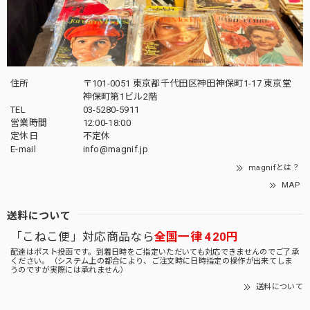
住所
〒101-0051 東京都千代田区神田神保町1-17 東京堂
神保町第1ビル2階
TEL
03-5280-5911
営業時間
12:00-18:00
定休日
不定休
E-mail
info@magnif.jp
magnifとは？
MAP
送料について
「こねこ便」対応商品なら
全国一律 420円
配達はポスト投函です。到着日時をご指定いただいても対応できませんのでご了承
ください。（システム上の都合により、ご注文時に日時指定の操作が出来てしま
うのですが実際には承れません）
送料について