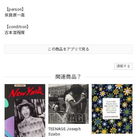
【person】
奈良原一高
【condition】
古本並程度
この商品をアプリで見る
通報する
関連商品？
TEENAGE Joseph
Szabo