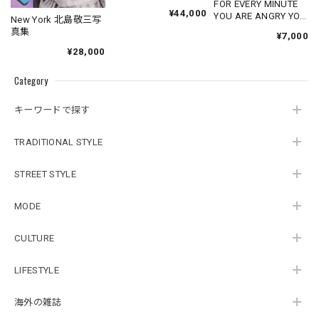
FOR EVERY MINUTE
¥44,000
YOU ARE ANGRY YOU
New York 北島敬三写
LOSE SIXTY
真集
¥7,000
SECONDS OF
¥28,000
HAPPINESS
Category
キーワードで探す
TRADITIONAL STYLE
STREET STYLE
MODE
CULTURE
LIFESTYLE
海外の雑誌