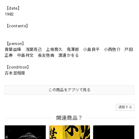
【date】
1982
【contents】
【person】
青葉益輝 浅葉克己 上條喬久 鬼澤那 小島良平 小西啓介 戸田
正寿 中島祥文 長友啓典 渡邊かをる
【condition】
古本並程度
この商品をアプリで見る
通報する
関連商品？