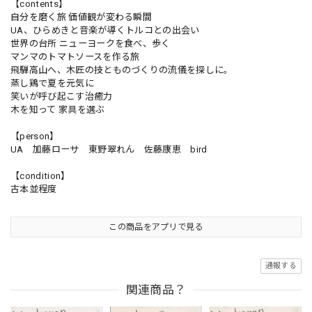
【contents】
自分を磨く旅 価値観が変わる瞬間
UA、ひらめきと音楽が導くトルコとの出会い
世界の台所 ニューヨークを食べ、歩く
マンマのトマトソースを作る旅
飛騨高山へ、木匠の技とものづくりの流儀を探しに。
蒸し鶏で夏を元気に
笑いが呼び起こす治癒力
木を知って 家具を選ぶ
【person】
UA 加藤ローサ 東野翠れん 佐藤康恵 bird
【condition】
古本並程度
この商品をアプリで見る
通報する
関連商品？