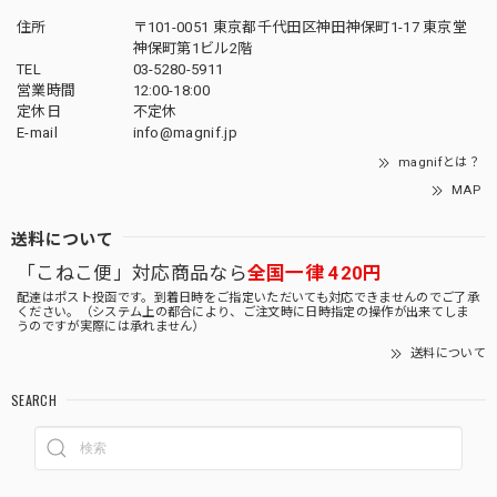
住所
〒101-0051 東京都千代田区神田神保町1-17 東京堂
神保町第1ビル2階
TEL
03-5280-5911
営業時間
12:00-18:00
定休日
不定休
E-mail
info@magnif.jp
magnifとは？
MAP
送料について
「こねこ便」対応商品なら
全国一律 420円
配達はポスト投函です。到着日時をご指定いただいても対応できませんのでご了承
ください。（システム上の都合により、ご注文時に日時指定の操作が出来てしま
うのですが実際には承れません）
送料について
SEARCH