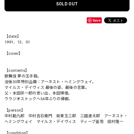
SOLD OUT
Save
【date】
1991．12．01
【cover】
【contents】
歌舞伎 夢の玉手箱。
没後30年特別企画：アーネスト・ヘミングウェイ。
マイルス・デイヴィス 最後の姿、最後の言葉。
父・本田宗一郎の思い出、本田博俊。
ウラジオストックへ54年ぶりの帰郷。
【person】
中村勘九郎 中村吉右衛門 坂東玉三郎 三國連太郎 アーネスト・
ヘミングウェイ マイルス・デイヴィス ティーブ釜萢 田村隆一
【condition】