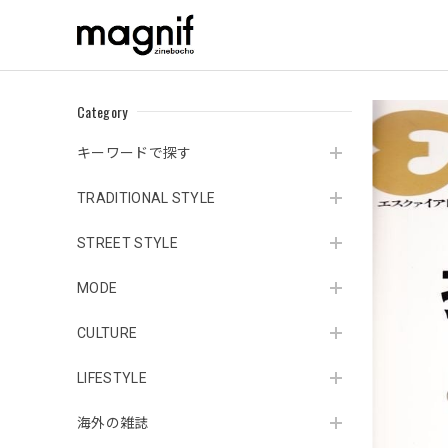
Category
キーワードで探す
TRADITIONAL STYLE
STREET STYLE
MODE
CULTURE
LIFESTYLE
海外の雑誌