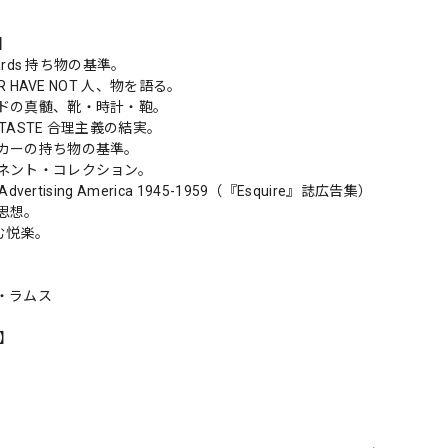
s】
ndards 持ち物の基準。
 OR HAVE NOT 人、物を語る。
ドの真髄、靴・時計・鞄。
K TASTE 合理主義の結実。
カーの持ち物の基準。
ネント・コレクション。
 Advertising America 1945-1959（『Esquire』誌広告集）
思想。
 呑む悦楽。
・ラムス
n】