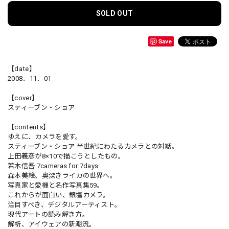
SOLD OUT
Save
【date】
2008．11．01
【cover】
スティーブン・ショア
【contents】
ゆえに、カメラを愛す。
スティーブン・ショア 半世紀にわたるカメラとの対話。
上田義彦が8×10で描こうとしたもの。
若木信吾 7cameras for 7days
森本美絵、奥深きライカの世界へ。
写真家と愛機と名作写真集59。
これからが面白い、銀塩カメラ。
注目すべき、デジタルアーティスト。
現代アートの読み解き方。
解析、アイウェアの新潮流。