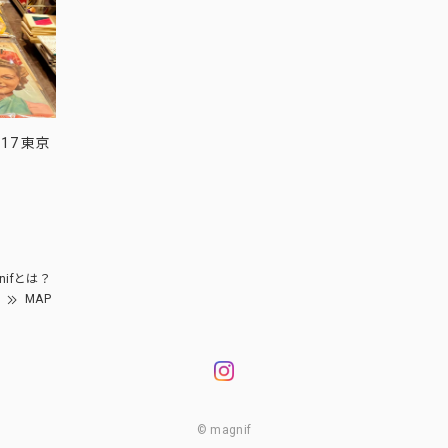
17 東京
nifとは？
MAP
© magnif