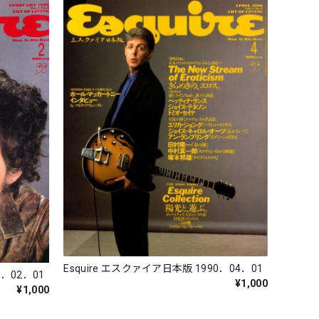
Esquire エスクァイア日本版 1990．04．01
0．02．01
¥1,000
¥1,000