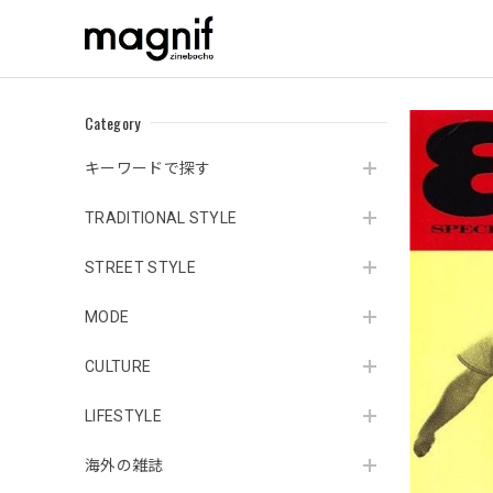
Category
キーワードで探す
TRADITIONAL STYLE
STREET STYLE
MODE
CULTURE
LIFESTYLE
海外の雑誌