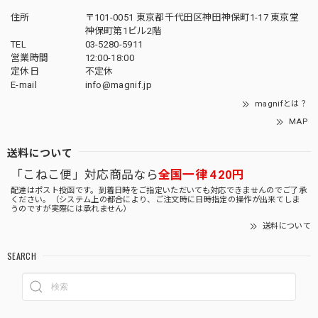
住所
〒101-0051 東京都千代田区神田神保町1-17 東京堂
神保町第1ビル2階
TEL
03-5280-5911
営業時間
12:00-18:00
定休日
不定休
E-mail
info@magnif.jp
magnifとは？
MAP
送料について
「こねこ便」対応商品なら
全国一律 420円
配達はポスト投函です。到着日時をご指定いただいても対応できませんのでご了承
ください。（システム上の都合により、ご注文時に日時指定の操作が出来てしま
うのですが実際には承れません）
送料について
SEARCH