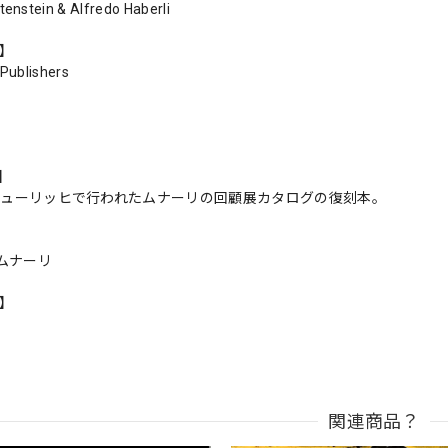
tenstein & Alfredo Haberli
r】
 Publishers
s】
にチューリッヒで行われたムナーリの回顧展カタログの復刻本。
ムナーリ
n】
関連商品？