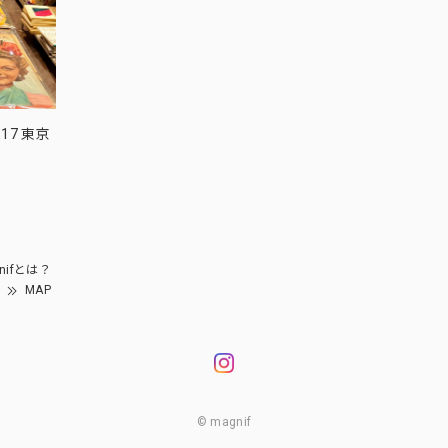
17 東京
nifとは？
MAP
© magnif