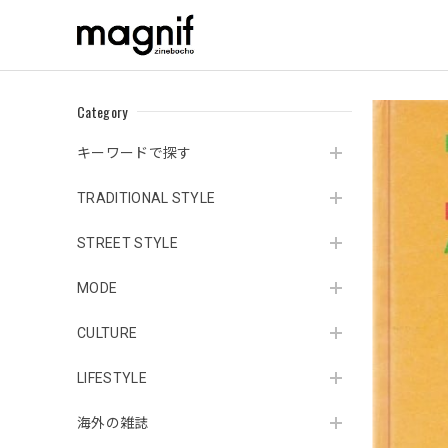
Category
キーワードで探す
TRADITIONAL STYLE
STREET STYLE
MODE
CULTURE
LIFESTYLE
海外の雑誌