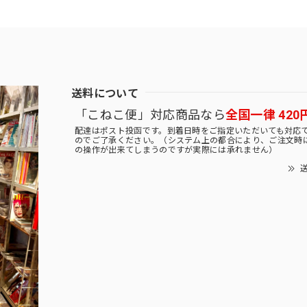
送料について
「こねこ便」対応商品なら
全国一律 420
配達はポスト投函です。到着日時をご指定いただいても対応
のでご了承ください。（システム上の都合により、ご注文時
の操作が出来てしまうのですが実際には承れません）
送