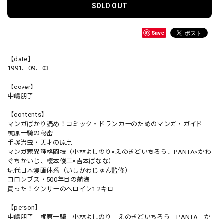
SOLD OUT
Save
【date】
1991．09．03
【cover】
中嶋朋子
【contents】
マンガばかり読め！コミック・ドランカーのためのマンガ・ガイド
梶原一騎の秘密
手塚治虫・天才の原点
マンガ家異種格闘技（小林よしのり×えのきどいちろう、PANTA×かわ
ぐちかいじ、榎本俊二×吉本ばなな）
現代日本漫画体系（いしかわじゅん監修）
コロンブス・500年目の航海
買った！クンサーのヘロイン1.2キロ
【person】
中嶋朋子 梶原一騎 小林よしのり えのきどいちろう PANTA か