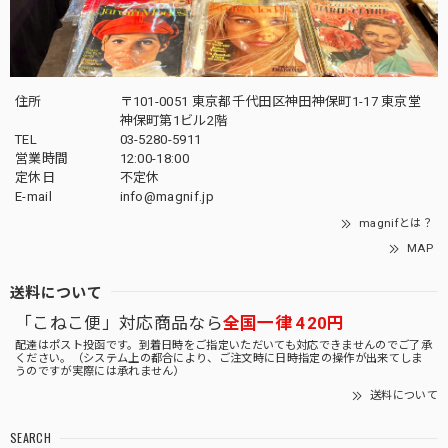
住所
〒101-0051 東京都千代田区神田神保町1-17 東京堂
神保町第1ビル2階
TEL
03-5280-5911
営業時間
12:00-18:00
定休日
不定休
E-mail
info@magnif.jp
magnifとは？
MAP
送料について
「こねこ便」対応商品なら
全国一律 420円
配達はポスト投函です。到着日時をご指定いただいても対応できませんのでご了承
ください。（システム上の都合により、ご注文時に日時指定の操作が出来てしま
うのですが実際には承れません）
送料について
SEARCH