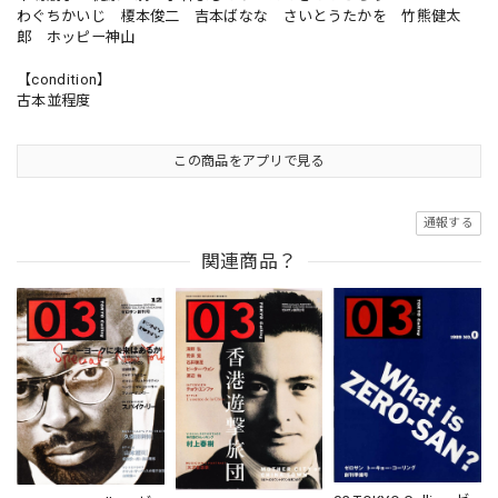
わぐちかいじ 榎本俊二 吉本ばなな さいとうたかを 竹熊健太
郎 ホッピー神山
【condition】
古本並程度
この商品をアプリで見る
通報する
関連商品？