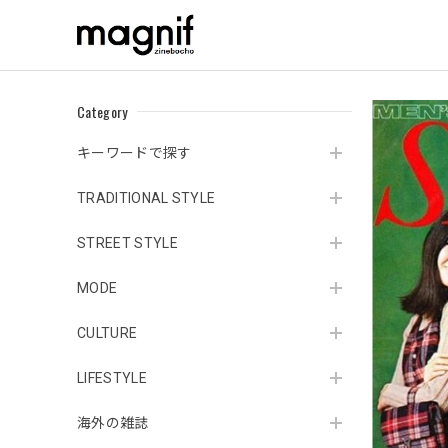
Category
キーワードで探す
TRADITIONAL STYLE
STREET STYLE
MODE
CULTURE
LIFESTYLE
海外の雑誌