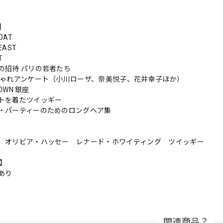
s】
OAT
EAST
T
の招待 パリの若者たち
しゃれアンケート（小川ローザ、奈美悦子、花井幸子ほか）
TOWN 銀座
トを着たツイッギー
・パーティーのためのロングヘア集
 オリビア・ハッセー レナード・ホワイティング ツイッギー
n】
あり
関連商品？