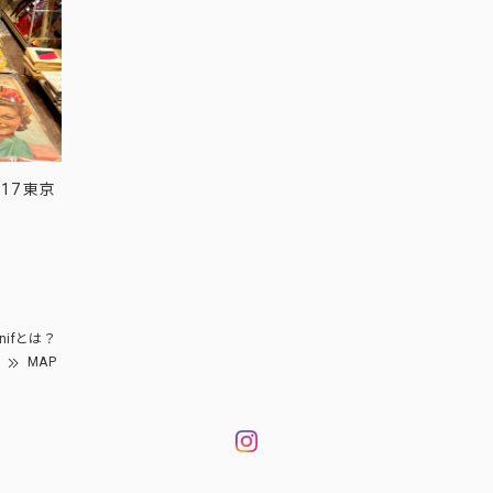
17 東京
nifとは？
MAP