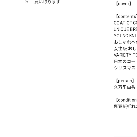
買い取ります
【cover】
【content
COAT OF C
UNIQUE BR
YOUNG KNI
おしゃれへ
女性版 お
VARIETY 
日本のコー
クリスマス
【person】
久万里由香
【conditio
裏表紙折れ