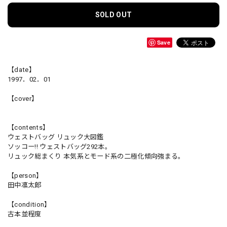
SOLD OUT
Save
【date】
1997．02．01
【cover】
【contents】
ウェストバッグ リュック大図鑑
ソッコー!! ウェストバッグ292本。
リュック総まくり 本気系とモード系の二極化傾向強まる。
【person】
田中凛太郎
【condition】
古本並程度