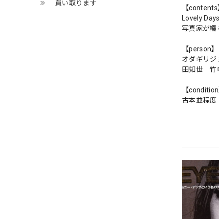
買い取ります
【content
Lovely 
写真家が綴
【person】
オダギリジ
田知世 竹
【conditio
古本並程度