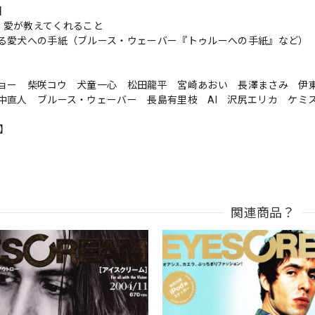
s】
Days 愛が教えてくれること
る愛犬への手紙（ブルース・ウェーバー『トゥルーへの手紙』など）
ョー 柴咲コウ 犬童一心 松田龍平 宮崎あおい 長澤まさみ 伊
中直人 ブルース・ウェーバー 長島有里枝 AI 沢尻エリカ ケミ
n】
関連商品？