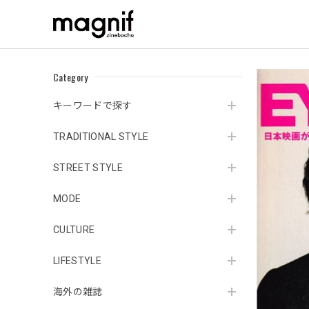
Category
キーワードで探す
TRADITIONAL STYLE
STREET STYLE
MODE
CULTURE
LIFESTYLE
海外の雑誌