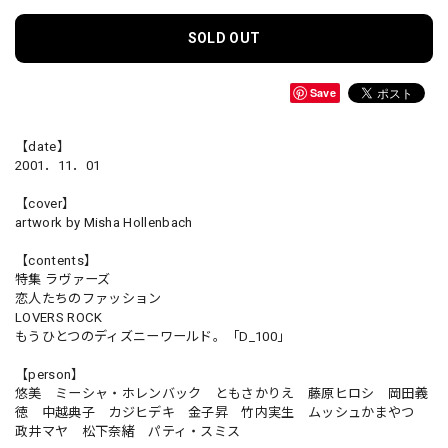
SOLD OUT
Save
【date】
2001．11．01
【cover】
artwork by Misha Hollenbach
【contents】
特集 ラヴァーズ
恋人たちのファッション
LOVERS ROCK
もうひとつのディズニーワールド。「D_100」
【person】
悠美 ミーシャ・ホレンバック ともさかりえ 藤原ヒロシ 岡田義
徳 中越典子 カジヒデキ 金子昇 竹内実生 ムッシュかまやつ
政井マヤ 松下奈緒 パティ・スミス