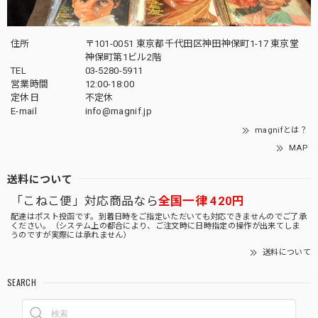
住所
〒101-0051 東京都千代田区神田神保町1-17 東京堂
神保町第1ビル2階
TEL
03-5280-5911
営業時間
12:00-18:00
定休日
不定休
E-mail
info@magnif.jp
magnifとは？
MAP
送料について
「こねこ便」対応商品なら
全国一律 420円
配達はポスト投函です。到着日時をご指定いただいても対応できませんのでご了承
ください。（システム上の都合により、ご注文時に日時指定の操作が出来てしま
うのですが実際には承れません）
送料について
SEARCH