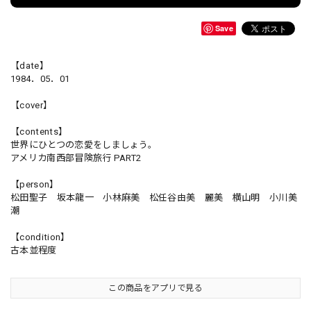
Save
【date】
1984．05．01
【cover】
【contents】
世界にひとつの恋愛をしましょう。
アメリカ南西部冒険旅行 PART2
【person】
松田聖子 坂本龍一 小林麻美 松任谷由美 麗美 横山明 小川美
潮
【condition】
古本並程度
この商品をアプリで見る