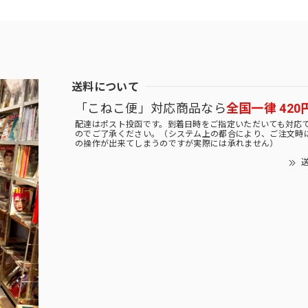
送料について
「こねこ便」対応商品なら
全国一律 420
配達はポスト投函です。到着日時をご指定いただいても対応
のでご了承ください。（システム上の都合により、ご注文時
の操作が出来てしまうのですが実際には承れません）
送