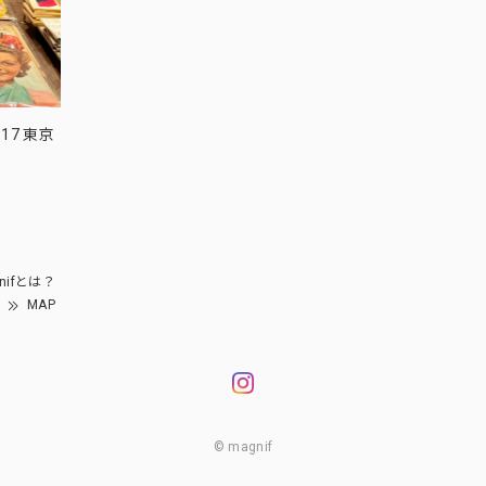
17 東京
nifとは？
MAP
© magnif