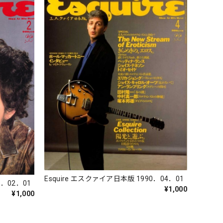
Esquire エスクァイア日本版 1990．04．01
0．02．01
¥1,000
¥1,000