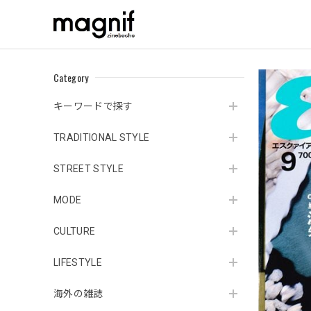
Category
キーワードで探す
TRADITIONAL STYLE
STREET STYLE
MODE
CULTURE
LIFESTYLE
海外の雑誌