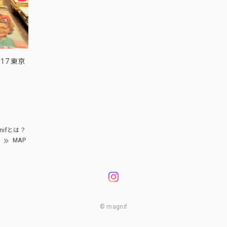
17 東京
nifとは？
MAP
© magnif