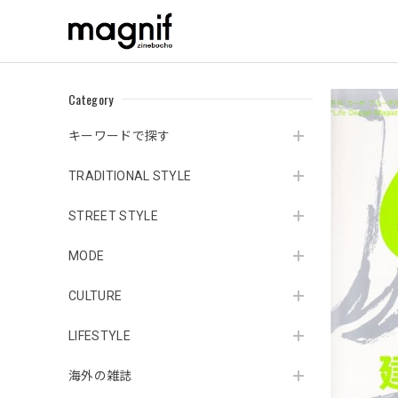
Category
キーワードで探す
TRADITIONAL STYLE
STREET STYLE
MODE
CULTURE
LIFESTYLE
海外の雑誌