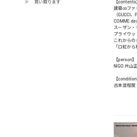
【content
買い取ります
建築∞ファ
（GUCCI、
COMME 
スーザン・
プライウッ
これからの
「口紅から
【person】
NIGO 
【conditio
古本並程度