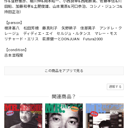
作&窪野雅彦、細川伸&岡本昭一、小西良幸&西尾勝美、佐藤孝信&川
田昭、加藤和孝&土肥俊雄、山本寛斎&河口恭治、コシノ・ジュンコ&
持田正治）
【person】
根津甚八 松田芳穂 藤真利子 矢野顕子 佳那晃子 アンドレ・ク
レージュ ディディエ・エイ セルジュ・ルタンス マレー・モス
リチャード・エリス 萩原健一とDONJUAN Futura2000
【condition】
古本並程度
この商品をアプリで見る
通報する
関連商品？