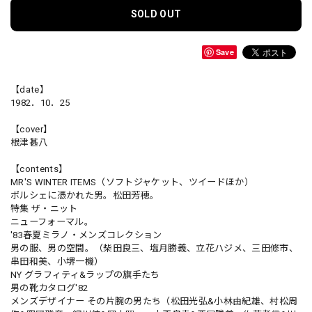
SOLD OUT
Save
【date】
1982．10．25
【cover】
根津甚八
【contents】
MR'S WINTER ITEMS（ソフトジャケット、ツイードほか）
ポルシェに憑かれた男。松田芳穂。
特集 ザ・ニット
ニューフォーマル。
'83春夏ミラノ・メンズコレクション
男の服、男の空間。（柴田良三、塩月勝義、立花ハジメ、三田修市、
串田和美、小堺一機）
NY グラフィティ&ラップの旗手たち
男の靴カタログ'82
メンズデザイナー その片腕の男たち（松田光弘&小林由紀雄、村松周