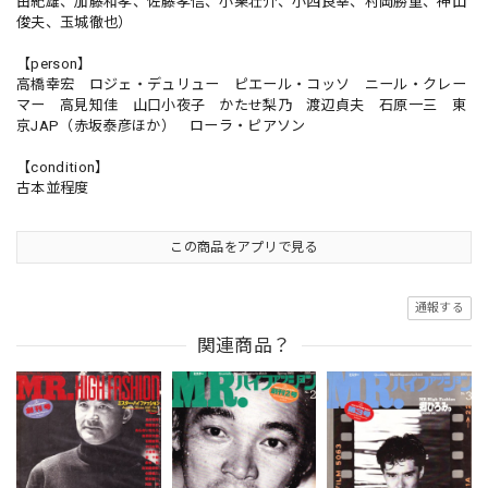
由紀雄、加藤和孝、佐藤孝信、小栗壮介、小西良幸、村岡勝重、神山
俊夫、玉城徹也）
【person】
高橋幸宏 ロジェ・デュリュー ピエール・コッソ ニール・クレー
マー 高見知佳 山口小夜子 かたせ梨乃 渡辺貞夫 石原一三 東
京JAP（赤坂泰彦ほか） ローラ・ピアソン
【condition】
古本並程度
この商品をアプリで見る
通報する
関連商品？