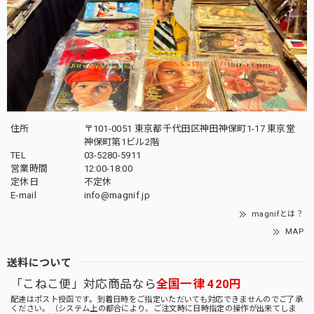
住所
〒101-0051 東京都千代田区神田神保町1-17 東京堂
神保町第1ビル2階
TEL
03-5280-5911
営業時間
12:00-18:00
定休日
不定休
E-mail
info@magnif.jp
magnifとは？
MAP
送料について
「こねこ便」対応商品なら
全国一律 420円
配達はポスト投函です。到着日時をご指定いただいても対応できませんのでご了承
ください。（システム上の都合により、ご注文時に日時指定の操作が出来てしま