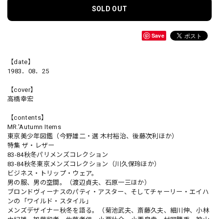
SOLD OUT
Save
【date】
1983．08．25
【cover】
高橋幸宏
【contents】
MR.'Autumn Items
東京美少年図鑑（今野雄二・選 木村裕治、後藤次利ほか）
特集 ザ・レザー
83-84秋冬パリメンズコレクション
83-84秋冬東京メンズコレクション（川久保玲ほか）
ビジネス・トリップ・ウェア。
男の服、男の空間。（渡辺貞夫、石原一三ほか）
ブロンドヴィーナスのパティ・アスター、そしてチャーリー・エイハ
ンの「ワイルド・スタイル」
メンズデザイナー秋冬を語る。（菊池武夫、斎藤久夫、細川伸、小林