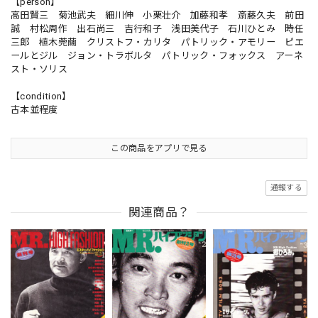
【person】
高田賢三 菊池武夫 細川伸 小栗壮介 加藤和孝 斎藤久夫 前田
誠 村松周作 出石尚三 吉行和子 浅田美代子 石川ひとみ 時任
三郎 植木莞繭 クリストフ・カリタ パトリック・アモリー ピエ
ールとジル ジョン・トラボルタ パトリック・フォックス アーネ
スト・ソリス
【condition】
古本並程度
この商品をアプリで見る
通報する
関連商品？