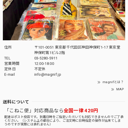
住所
〒101-0051 東京都千代田区神田神保町1-17 東京堂
神保町第1ビル2階
TEL
03-5280-5911
営業時間
12:00-18:00
定休日
不定休
E-mail
info@magnif.jp
magnifとは？
MAP
送料について
「こねこ便」対応商品なら
全国一律 420円
配達はポスト投函です。到着日時をご指定いただいても対応できませんのでご了承
ください。（システム上の都合により、ご注文時に日時指定の操作が出来てしま
うのですが実際には承れません）