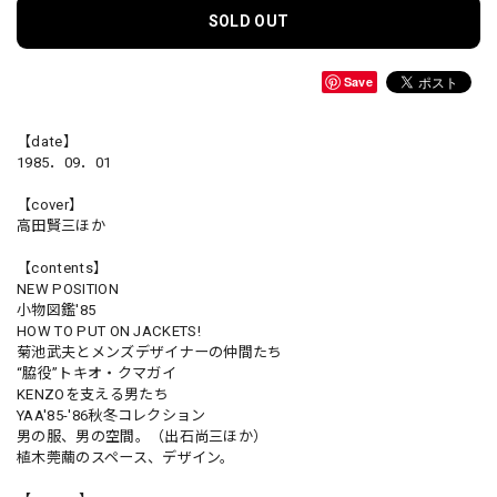
SOLD OUT
Save
【date】
1985．09．01
【cover】
高田賢三ほか
【contents】
NEW POSITION
小物図鑑'85
HOW TO PUT ON JACKETS!
菊池武夫とメンズデザイナーの仲間たち
“脇役”トキオ・クマガイ
KENZOを支える男たち
YAA'85-'86秋冬コレクション
男の服、男の空間。（出石尚三ほか）
植木莞繭のスペース、デザイン。