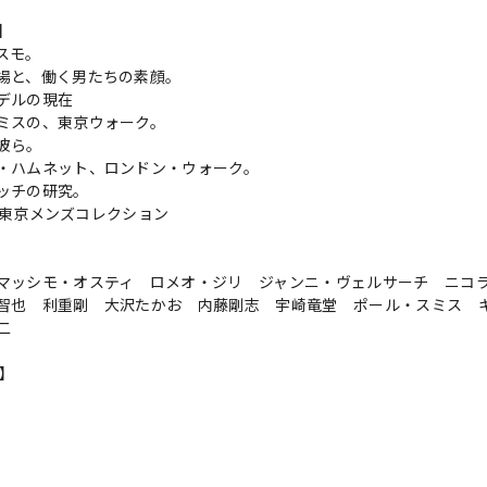
s】
スモ。
場と、働く男たちの素顔。
デルの現在
ミスの、東京ウォーク。
彼ら。
・ハムネット、ロンドン・ウォーク。
ッチの研究。
6秋冬東京メンズコレクション
マッシモ・オスティ ロメオ・ジリ ジャンニ・ヴェルサーチ ニコ
智也 利重剛 大沢たかお 内藤剛志 宇崎竜堂 ポール・スミス 
二
n】