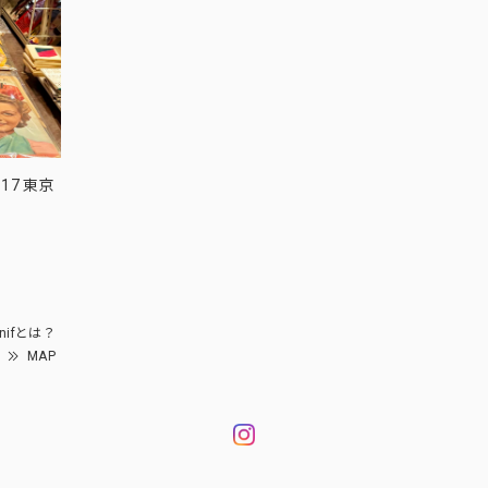
17 東京
nifとは？
MAP