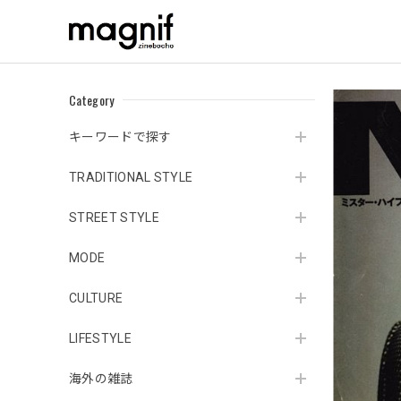
Category
キーワードで探す
TRADITIONAL STYLE
STREET STYLE
MODE
CULTURE
LIFESTYLE
海外の雑誌