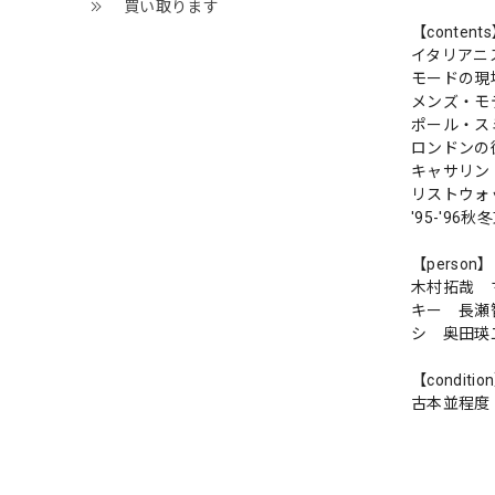
買い取ります
【content
イタリアニ
モードの現
メンズ・モ
ポール・ス
ロンドンの
キャサリン
リストウォ
'95-'9
【person】
木村拓哉 
キー 長瀬
シ 奥田瑛
【conditio
古本並程度