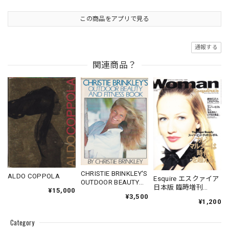
この商品をアプリで見る
通報する
関連商品？
CHRISTIE BRINKLEY'S
ALDO COPPOLA
Esquire エスクァイア
OUTDOOR BEAUTY
日本版 臨時増刊
¥15,000
AND FITNESS BOOK
1993．05．05
¥3,500
¥1,200
Woman Esquire's ス
ーパービューティー
Category
バイブル