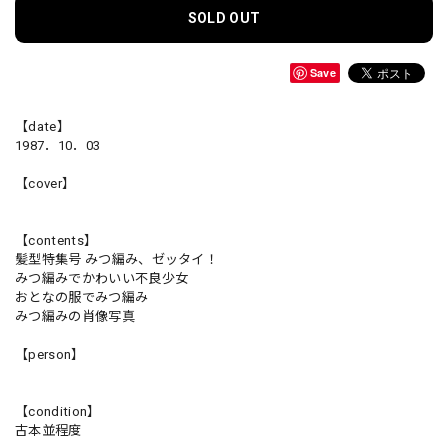
SOLD OUT
Save
【date】
1987．10．03
【cover】
【contents】
髪型特集号 みつ編み、ゼッタイ！
みつ編みでかわいい不良少女
おとなの服でみつ編み
みつ編みの肖像写真
【person】
【condition】
古本並程度