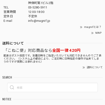
神保町第1ビル2階
TEL
03-5280-5911
営業時間
12:00-18:00
定休日
不定休
E-mail
info@magnif.jp
magnifとは？
MAP
送料について
「こねこ便」対応商品なら
全国一律 420円
配達はポスト投函です。到着日時をご指定いただいても対応できませんのでご了承
ください。（システム上の都合により、ご注文時に日時指定の操作が出来てしま
うのですが実際には承れません）
送料について
SEARCH
NOTICE